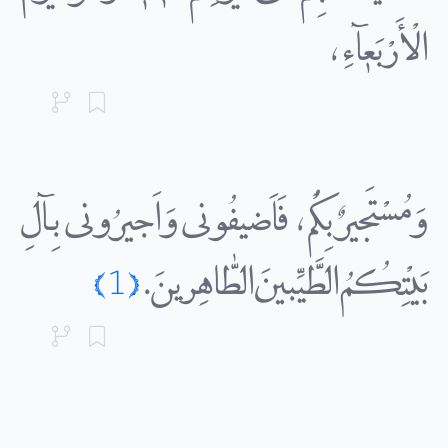
الْأَرْبَعٰآءِ،
وَمُسْتَجیرٌ بِکُمْ، فَاَضیفُونى وَاَجیرُونى بِـآلِ
بَیْتِکُمُ الطَّیِّبینَ الطّٰاهِرینَ.
{1}