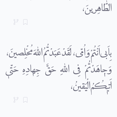
الطّٰاهِرینَ،
بِاَبى اَنْتُمْ وَاُمّى، لَقَدْ عَبَدْتُمُ اللهَ مُخْلِصینَ،
وَجٰاهَدْتُمْ فِى اللهِ حَقَّ جِهٰادِهِ حَتّىٰ
اَتیٰکُمُ الْیَقینُ،