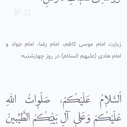
زیارت امام موسى کاظم، امام رضا، امام جواد و
امام هادى (علیهم السلام) در روز چهارشنبه:
اَلسَّلاٰمُ عَلَیْکُمْ، صَلَوٰاتُ اللهِ
عَلَیْکُمْ وَعَلىٰ آلِ بَیْتِکُمُ الطَّیِّبینَ