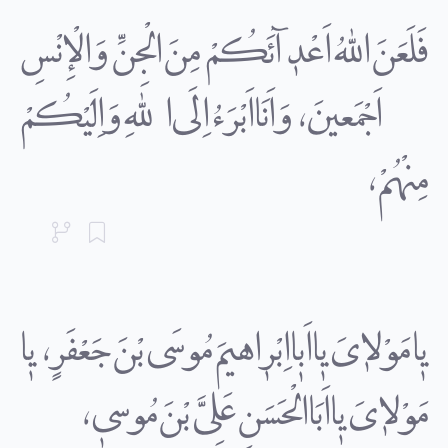
فَلَعَنَ اللهُ اَعْدٰآئَکُمْ مِنَ الْجِنِّ وَالْإِنْسِ
اَجْمَعینَ، وَاَنَا اَبْرَءُ اِلَى اللهِ وَاِلَیْکُمْ
مِنْهُمْ،
یٰا مَوْلاٰىَ یٰا اَبٰا اِبْرٰاهیمَ مُوسَى بْنَ جَعْفَرٍ، یٰا
مَوْلاٰىَ یٰا اَبَا الْحَسَنِ عَلِىَّ بْنَ مُوسىٰ،