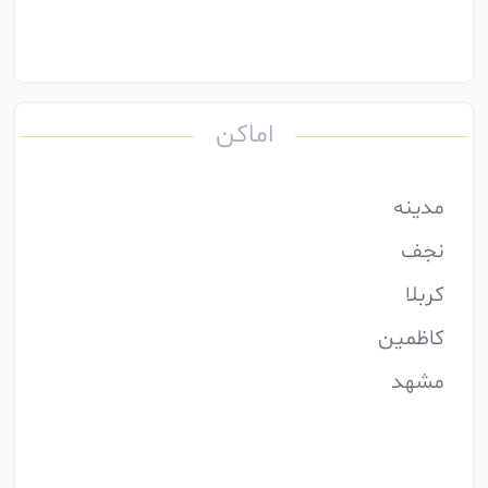
اماکن
مدینه
نجف
کربلا
کاظمین
مشهد