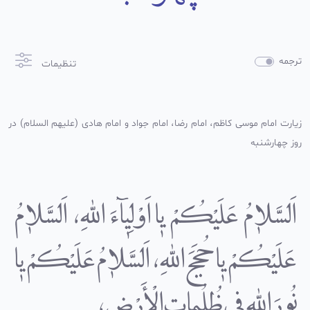
ترجمه
تنظیمات
زیارت امام موسى کاظم، امام رضا، امام جواد و امام هادى (علیهم السلام) در
روز چهارشنبه
اَلسَّلاٰمُ عَلَیْکُمْ یٰا اَوْلِیٰآءَ اللهِ، اَلسَّلاٰمُ
عَلَیْکُمْ یٰا حُجَجَ اللهِ، اَلسَّلاٰمُ عَلَیْکُمْ یٰا
نُورَ اللهِ فى ظُلُمٰاتِ الْأَرْضِ،