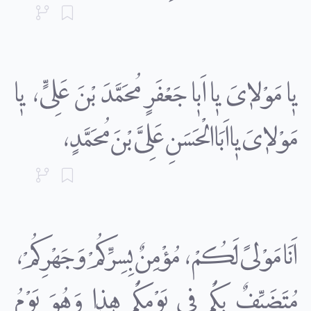
یٰا مَوْلاٰىَ یٰا اَبٰا جَعْفَرٍ مُحَمَّدَ بْنَ عَلِىٍّ، یٰا
مَوْلاٰىَ یٰا اَبَا الْحَسَنِ عَلِىَّ بْنَ مُحَمَّدٍ،
اَنَا مَوْلىً لَکُمْ، مُؤْمِنٌ بِسِرِّکُمْ وَجَهْرِکُمْ،
مُتَضَیِّفٌ بِکُمْ فى یَوْمِکُمْ هٰذٰا وَهُوَ یَوْمُ